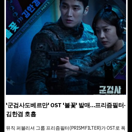
'군검사도베르만' OST '불꽃' 발매…프리즘필터·
김한겸 호흡
뮤직 퍼블리셔 그룹 프리즘필터(PRISMFILTER)가 OST로 폭