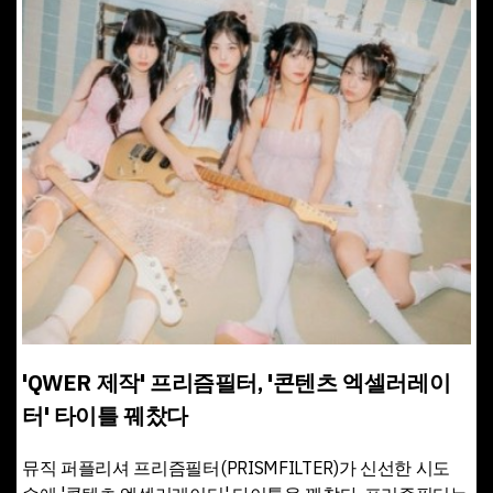
'QWER 제작' 프리즘필터, '콘텐츠 엑셀러레이
터' 타이틀 꿰찼다
뮤직 퍼플리셔 프리즘필터(PRISMFILTER)가 신선한 시도