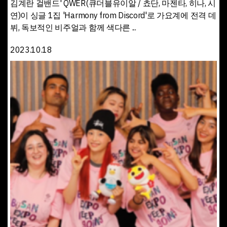
김계란 걸밴드' QWER(큐더블유이알 / 쵸단, 마젠타, 히나, 시
연)이 싱글 1집 'Harmony from Discord'로 가요계에 전격 데
뷔, 독보적인 비주얼과 함께 색다른 ...
2023.10.18