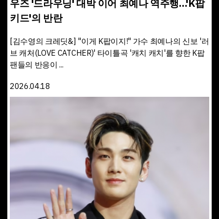
우즈 '드라우닝' 대박 이어 최예나 역주행…'K팝
키드'의 반란
[김수영의 크레딧&] "이게 K팝이지!" 가수 최예나의 신보 '러
브 캐처(LOVE CATCHER)' 타이틀곡 '캐치 캐치'를 향한 K팝
팬들의 반응이 ...
2026.04.18